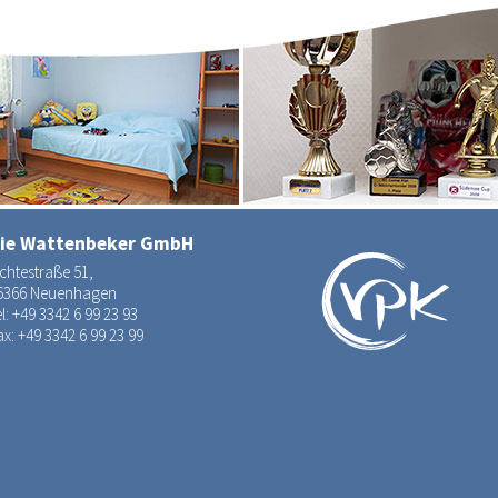
ie Wattenbeker GmbH
ichtestraße 51,
5366 Neuenhagen
l:
+49 3342 6 99 23 93
ax: +49 3342 6 99 23 99