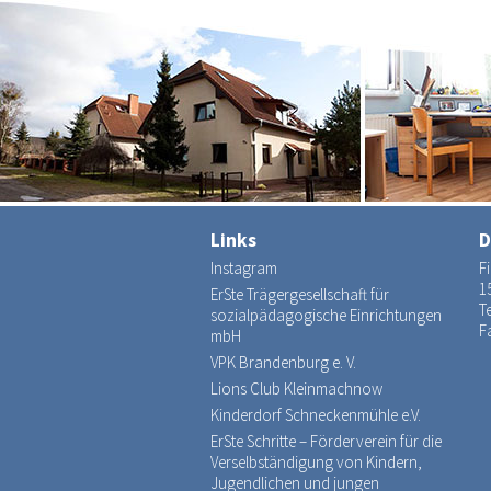
Links
D
Instagram
F
1
ErSte Trägergesellschaft für
Te
sozialpädagogische Einrichtungen
F
mbH
VPK Brandenburg e. V.
Lions Club Kleinmachnow
Kinderdorf Schneckenmühle e.V.
ErSte Schritte – Förderverein für die
Verselbständigung von Kindern,
Jugendlichen und jungen