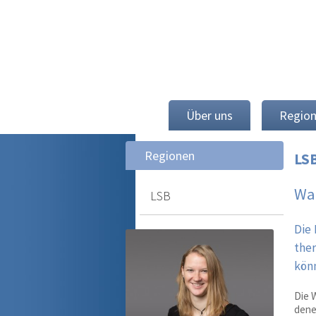
Über uns
Regio
Regionen
LS
Wa
LSB
Die 
ther
kön
Die 
dene