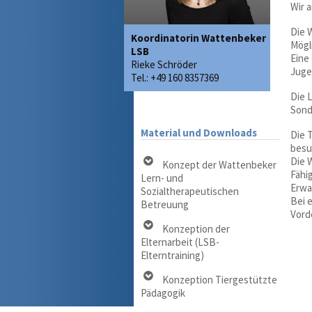
Wir 
Die 
Koordinatorin Wattenbeker
Mögli
LSB
Eine
Rieke Schröder
Juge
Tel.: +49 160 8357369
Die 
Sond
Material und Downloads
Die 
besu
Die 
Konzept der Wattenbeker
Fähi
Lern- und
Erwa
Sozialtherapeutischen
Bei 
Betreuung
Vord
Konzeption der
Elternarbeit (LSB-
Elterntraining)
Konzeption Tiergestützte
Pädagogik