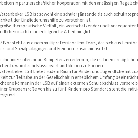
arbeiten in partnerschaftlicher Kooperation mit den ansässigen Regelsch
Wattenbeker LSB ist sowohl eine schulergänzende als auch schulintegri
chkeit der Eingliederungshilfe zu verstehen ist.
 große therapeutische Vielfalt, ein wertschätzender und konsequenter
ndlichen macht eine erfolgreiche Arbeit möglich.
LSB besteht aus einem multiprofessionellem Team, das sich aus Lernth
er- und Sozialpädagogen und Erziehern zusammensetzt.
Teilnehmer sollen neue Kompetenzen erlernen, die es ihnen ermöglichen
chen bzw. in ihrem Klassenverband bleiben zu können.
Wattenbeker LSB bietet zudem Raum für Kinder und Jugendliche mit zus
gkeit zur Teilhabe an der Gesellschaft in erheblichem Umfang beeinträcht
chsene können in der LSB auf einen externen Schulabschluss vorbereit
einer Gruppengröße von bis zu fünf Kindern pro Standort steht die indiv
ergrund.