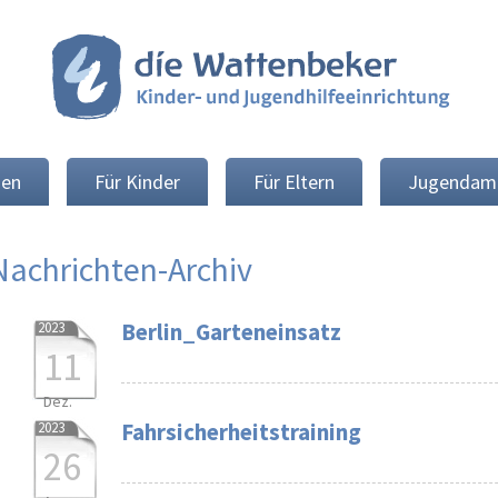
nen
Für Kinder
Für Eltern
Jugendam
Nachrichten-Archiv
Berlin_Garteneinsatz
2023
11
Dez.
Fahrsicherheitstraining
2023
26