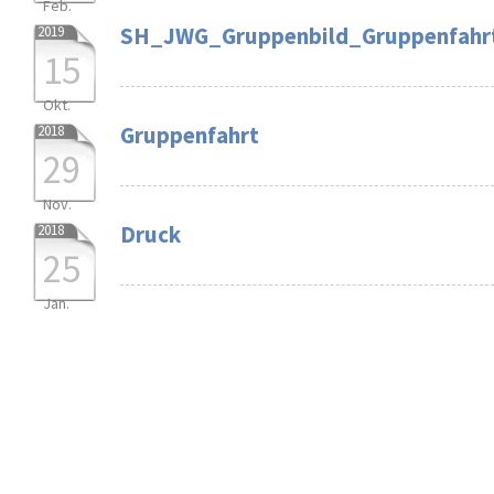
Feb.
SH_JWG_Gruppenbild_Gruppenfahr
2019
15
Okt.
Gruppenfahrt
2018
29
Nov.
Druck
2018
25
Jan.