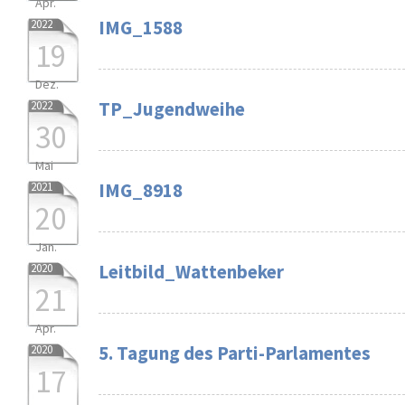
Apr.
IMG_1588
2022
19
Dez.
TP_Jugendweihe
2022
30
Mai
IMG_8918
2021
20
Jan.
Leitbild_Wattenbeker
2020
21
Apr.
5. Tagung des Parti-Parlamentes
2020
17