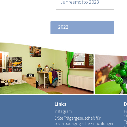
Jahresmotto 2023
2022
Links
D
Instagram
F
1
ErSte Trägergesellschaft für
Te
sozialpädagogische Einrichtungen