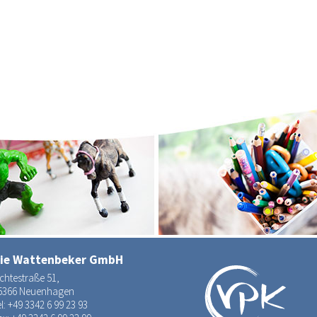
ie Wattenbeker GmbH
ichtestraße 51,
5366 Neuenhagen
l:
+49 3342 6 99 23 93