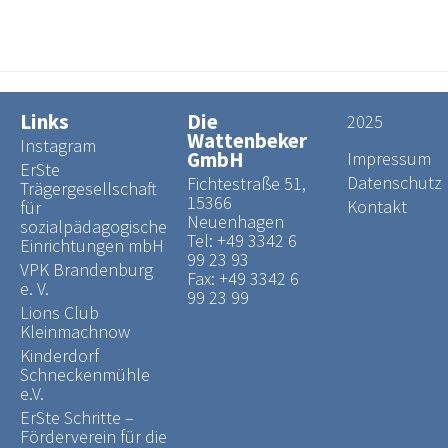
Freie Stellen
Praktikumseinsatz
Links
Die
2025
Wattenbeker
Instagram
GmbH
Impressum
Was du wissen solltest
ErSte
Datenschutz
Fichtestraße 51,
Trägergesellschaft
15366
Kontakt
für
Neuenhagen
sozialpädagogische
Tel:
+49 3342 6
Einrichtungen mbH
99 23 93
VPK Brandenburg
Fax: +49 3342 6
e. V.
99 23 99
Lions Club
Kleinmachnow
Kinderdorf
Schneckenmühle
e.V.
ErSte Schritte –
Förderverein für die