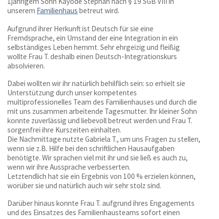
1jährigem Sohn Kayode Stephan nach § 19 SGB VIII in
unserem
Familienhaus
betreut wird.
Aufgrund ihrer Herkunft ist Deutsch für sie eine
Fremdsprache, ein Umstand der eine Integration in ein
selbständiges Leben hemmt. Sehr ehrgeizig und fleißig
wollte Frau T. deshalb einen Deutsch-Integrationskurs
absolvieren.
Dabei wollten wir ihr natürlich behilflich sein: so erhielt sie
Unterstützung durch unser kompetentes
multiprofessionelles Team des Familienhauses und durch die
mit uns zusammen arbeitende Tagesmutter. Ihr kleiner Sohn
konnte zuverlässig und liebevoll betreut werden und Frau T.
sorgenfrei ihre Kurszeiten einhalten.
Die Nachmittage nutzte Gabriela T., um uns Fragen zu stellen,
wenn sie z.B. Hilfe bei den schriftlichen Hausaufgaben
benötigte. Wir sprachen viel mit ihr und sie ließ es auch zu,
wenn wir ihre Aussprache verbesserten.
Letztendlich hat sie ein Ergebnis von 100 % erzielen können,
worüber sie und natürlich auch wir sehr stolz sind.
Darüber hinaus konnte Frau T. aufgrund ihres Engagements
und des Einsatzes des Familienhausteams sofort einen