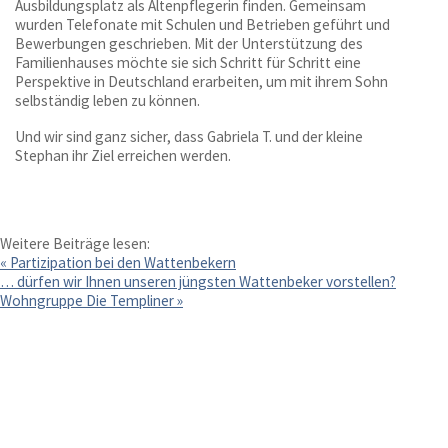
Ausbildungsplatz als Altenpflegerin finden. Gemeinsam
wurden Telefonate mit Schulen und Betrieben geführt und
Bewerbungen geschrieben. Mit der Unterstützung des
Familienhauses möchte sie sich Schritt für Schritt eine
Für Kinder
Perspektive in Deutschland erarbeiten, um mit ihrem Sohn
selbständig leben zu können.
Für Eltern
Und wir sind ganz sicher, dass Gabriela T. und der kleine
Stephan ihr Ziel erreichen werden.
Jugendamt
Allgemeine Downloads
Weitere Beiträge lesen:
«
Partizipation bei den Wattenbekern
… dürfen wir Ihnen unseren jüngsten Wattenbeker vorstellen?
Freiplatzmeldungen
Wohngruppe Die Templiner
»
Gewaltschutzkonzept
Bei uns arbeiten