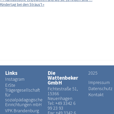
Kindertag bei den Sträus’l
»
Freie Stellen
Praktikumseinsatz
Was du wissen solltest
Links
Die
2025
Wattenbeker
Instagram
GmbH
Impressum
ErSte
Datenschutz
Fichtestraße 51,
Trägergesellschaft
15366
Kontakt
für
Neuenhagen
sozialpädagogische
Tel:
+49 3342 6
Einrichtungen mbH
99 23 93
VPK Brandenburg
Fax: +49 3342 6