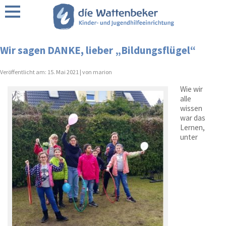
Über uns
Wir sagen DANKE, lieber „Bildungsflügel“
Förderer / Partner
Veröffentlicht am:
15. Mai 2021 |
von marion
Wie wir
Wattenbeker Leitbild
alle
wissen
war das
Lernen,
unter
Regionen