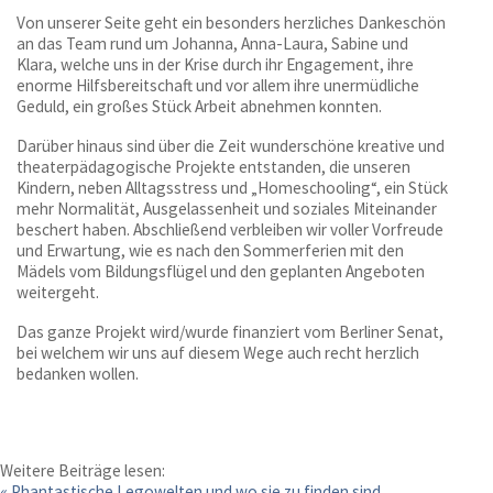
Von unserer Seite geht ein besonders herzliches Dankeschön
an das Team rund um Johanna, Anna-Laura, Sabine und
Klara, welche uns in der Krise durch ihr Engagement, ihre
Für Kinder
enorme Hilfsbereitschaft und vor allem ihre unermüdliche
Geduld, ein großes Stück Arbeit abnehmen konnten.
Für Eltern
Darüber hinaus sind über die Zeit wunderschöne kreative und
theaterpädagogische Projekte entstanden, die unseren
Kindern, neben Alltagsstress und „Homeschooling“, ein Stück
Jugendamt
mehr Normalität, Ausgelassenheit und soziales Miteinander
beschert haben. Abschließend verbleiben wir voller Vorfreude
und Erwartung, wie es nach den Sommerferien mit den
Allgemeine Downloads
Mädels vom Bildungsflügel und den geplanten Angeboten
weitergeht.
Freiplatzmeldungen
Das ganze Projekt wird/wurde finanziert vom Berliner Senat,
bei welchem wir uns auf diesem Wege auch recht herzlich
bedanken wollen.
Gewaltschutzkonzept
Weitere Beiträge lesen:
Bei uns arbeiten
«
Phantastische Legowelten und wo sie zu finden sind …