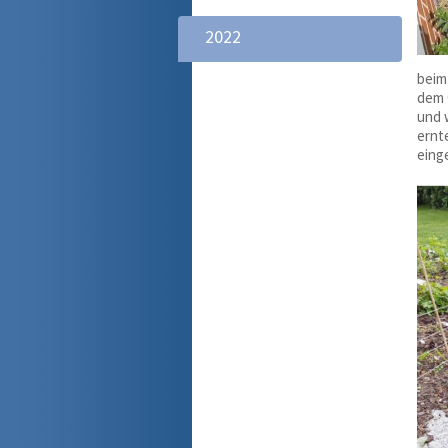
2022
beim
dem 
und 
ernt
eing