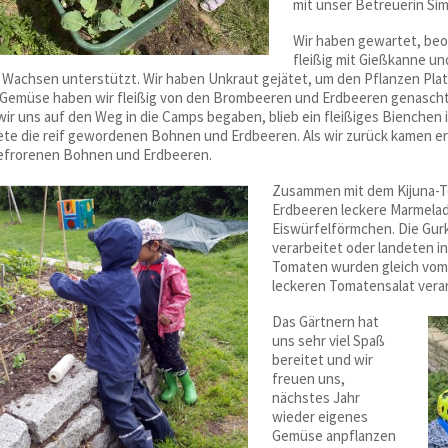
mit unser Betreuerin Sim
Wir haben gewartet, beo
fleißig mit Gießkanne u
 Wachsen unterstützt. Wir haben Unkraut gejätet, um den Pflanzen Pl
Gemüse haben wir fleißig von den Brombeeren und Erdbeeren genascht.
wir uns auf den Weg in die Camps begaben, blieb ein fleißiges Bienchen
ete die reif gewordenen Bohnen und Erdbeeren. Als wir zurück kamen e
efrorenen Bohnen und Erdbeeren.
Zusammen mit dem Kijuna-Te
Erdbeeren leckere Marmelade
Eiswürfelförmchen. Die Gu
verarbeitet oder landeten i
Tomaten wurden gleich vom 
leckeren Tomatensalat verar
Das Gärtnern hat
uns sehr viel Spaß
bereitet und wir
freuen uns,
nächstes Jahr
wieder eigenes
Gemüse anpflanzen