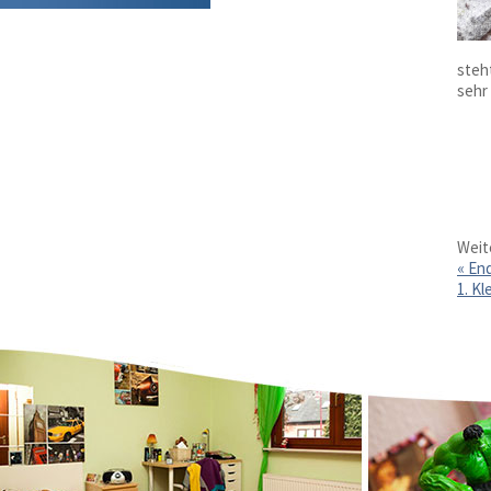
steh
sehr 
Weit
«
End
1. K