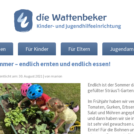
nen
Für Kinder
Für Eltern
Jugendam
mer – endlich ernten und endlich essen!
fentlicht am:
30. August 2021 |
von marion
Endlich ist der Sommer d
gefüllter Sträus’l-Garten
Im Frühjahr haben wir v
Tomaten, Gurken, Erbsen
Salat und Möhren angepfl
und dann haben wir sie i
ist sehr viel gewachsen 
Ernte! Für die Bohnen 