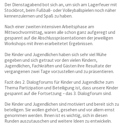
Der Dienstagabend bot sich an, um sich am Lagerfeuer mit
Stockbrot, beim Fußball- oder Volleyballspielen noch näher
kennenzulernen und Spaß zu haben.
Für Kinder
Nach einer zweiten intensiven Arbeitsphase am
Mittwochvormittag, waren alle schon ganz aufgeregt und
Für Eltern
gespannt auf die Abschlusspräsentationen der jeweiligen
Workshops mit ihren erarbeitetet Ergebnissen.
Jugendamt
Die Kinder und Jugendlichen haben sich sehr viel Mühe
gegeben und sich getraut vor den vielen Kindern,
Jugendlichen, Fachkräften und Gästen ihre Resultate der
Allgemeine Downloads
vergangenen zwei Tage vorzustellen und zu präsentieren.
Fazit des 2. Dialogforums für Kinder und Jugendliche zum
Freiplatzmeldungen
Thema Partizipation und Beteiligung ist, dass unsere Kinder
gespannt auf die Fortsetzung – das 3. Dialogforum sind.
Gewaltschutzkonzept
Die Kinder und Jugendlichen sind motiviert und bereit sich zu
beteiligen. Sie wollen gehört, gesehen und vor allem ernst
genommen werden. Ihnen ist es wichtig, sich in diesen
Runden auszutauschen und weitere Ideen zu entwickeln.
Bei uns arbeiten