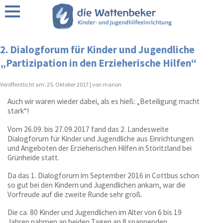
Über uns
2. Dialogforum für Kinder und Jugendliche
„Partizipation in den Erzieherische Hilfen“
Förderer / Partner
Veröffentlicht am:
25. Oktober 2017 |
von marion
Wattenbeker Leitbild
Auch wir waren wieder dabei, als es hieß: „Beteiligung macht
stark“!
Vom 26.09. bis 27.09.2017 fand das 2. Landesweite
Dialogforum für Kinder und Jugendliche aus Einrichtungen
Regionen
und Angeboten der Erzieherischen Hilfen in Störitzland bei
Grünheide statt.
Da das 1. Dialogforum im September 2016 in Cottbus schon
so gut bei den Kindern und Jugendlichen ankam, war die
Vorfreude auf die zweite Runde sehr groß.
Die ca. 80 Kinder und Jugendlichen im Alter von 6 bis 19
Jahren nahmen an beiden Tagen an 8 spannenden