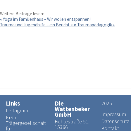
Freie Stellen
Weitere Beiträge lesen:
«
Yoga im Familienhaus – Wir wollen entspannen!
Trauma und Jugendhilfe – ein Bericht zur Traumapädagogik
»
Praktikumseinsatz
Was du wissen solltest
Links
Die
2025
Wattenbeker
Instagram
GmbH
Impressum
ErSte
Datenschutz
Fichtestraße 51,
Trägergesellschaft
15366
Kontakt
für